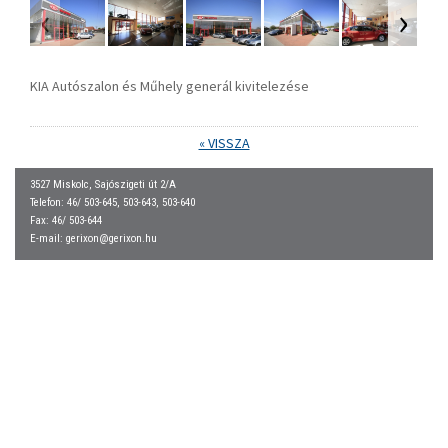
KIA Autószalon és Műhely generál kivitelezése
« VISSZA
3527 Miskolc, Sajószigeti út 2/A
Telefon: 46/ 503-645, 503-643, 503-640
Fax: 46/ 503-644
E-mail:
gerixon@gerixon.hu